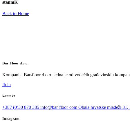
stanmK
Back to Home
Bar Floor d.o.o.
Kompanija Bar-floor d.o.o. jedna je od vodećih građevinskih kompani
fb
in
kontakt
+387 (0)30 870 385
info@bar-floor-com
Obala hrvatske mladeži 31, 
Instagram