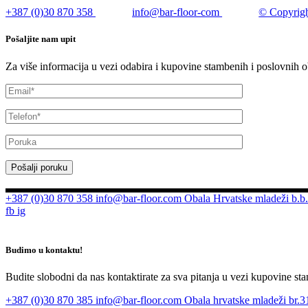
+387 (0)30 870 358
info@bar-floor-com
© Copyrigh
Pošaljite nam upit
Za više informacija u vezi odabira i kupovine stambenih i poslovnih o
Pošalji poruku
+387 (0)30 870 358
info@bar-floor.com
Obala Hrvatske mladeži b.b.
fb
ig
Budimo u kontaktu!
Budite slobodni da nas kontaktirate za sva pitanja u vezi kupovine sta
+387 (0)30 870 385
info@bar-floor.com
Obala hrvatske mladeži br.31