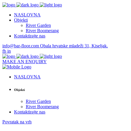
NASLOVNA
Objekti
River Garden
River Boomerang
Kontaktirajte nas
info@bar-floor.com
Obala hrvatske mladeži 31, Kiseljak.
fb
in
MAKE AN ENQUIRY
NASLOVNA
Objekti
River Garden
River Boomerang
Kontaktirajte nas
Povratak na vrh