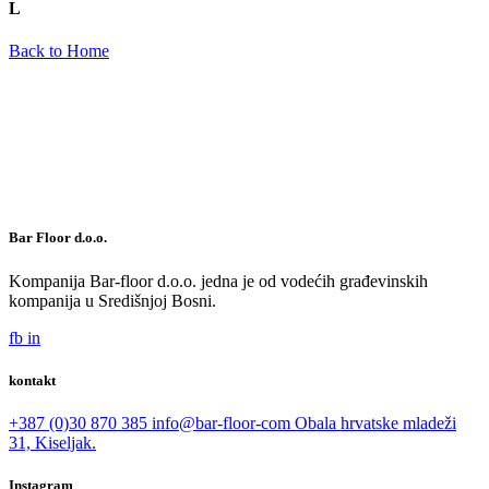
L
Back to Home
Bar Floor d.o.o.
Kompanija Bar-floor d.o.o. jedna je od vodećih građevinskih
kompanija u Središnjoj Bosni.
fb
in
kontakt
+387 (0)30 870 385
info@bar-floor-com
Obala hrvatske mladeži
31, Kiseljak.
Instagram