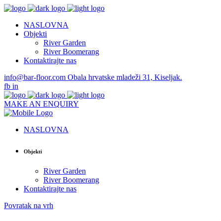
NASLOVNA
Objekti
River Garden
River Boomerang
Kontaktirajte nas
info@bar-floor.com
Obala hrvatske mladeži 31, Kiseljak.
fb
in
MAKE AN ENQUIRY
NASLOVNA
Objekti
River Garden
River Boomerang
Kontaktirajte nas
Povratak na vrh