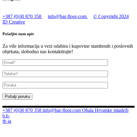
+387 (0)30 870 358
info@bar-floor-com
© Copyright 2024
ID Creative
Pošaljite nam upit
Za više informacija u vezi odabira i kupovine stambenih i poslovnih
objekata, slobodno nas kontaktirajte!
Pošalji poruku
+387 (0)30 870 358
info@bar-floor.com
Obala Hrvatske mladeži
b.b.
fb
ig