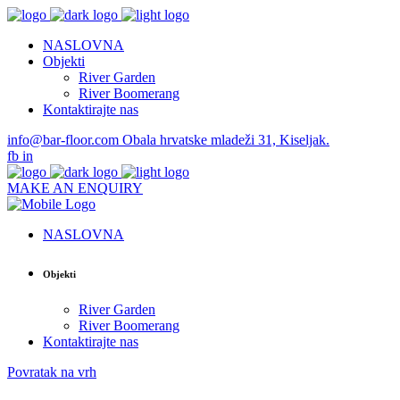
NASLOVNA
Objekti
River Garden
River Boomerang
Kontaktirajte nas
info@bar-floor.com
Obala hrvatske mladeži 31, Kiseljak.
fb
in
MAKE AN ENQUIRY
NASLOVNA
Objekti
River Garden
River Boomerang
Kontaktirajte nas
Povratak na vrh