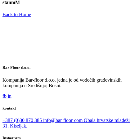
stanmM
Back to Home
Bar Floor d.o.o.
Kompanija Bar-floor d.o.o. jedna je od vodećih građevinskih
kompanija u Središnjoj Bosni.
fb
in
kontakt
+387 (0)30 870 385
info@bar-floor-com
Obala hrvatske mladeži
31, Kiseljak.
Instagram