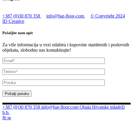
+387 (0)30 870 358
info@bar-floor-com
© Copyright 2024
ID Creative
Pošaljite nam upit
Za više informacija u vezi odabira i kupovine stambenih i poslovnih
objekata, slobodno nas kontaktirajte!
Pošalji poruku
+387 (0)30 870 358
info@bar-floor.com
Obala Hrvatske mladeži
b.b.
fb
ig