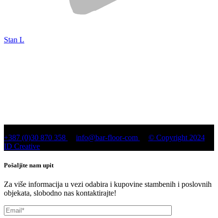
Stan L
+387 (0)30 870 358
info@bar-floor-com
© Copyright 2024
ID Creative
Pošaljite nam upit
Za više informacija u vezi odabira i kupovine stambenih i poslovnih
objekata, slobodno nas kontaktirajte!