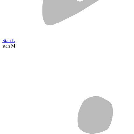
Stan L
stan M