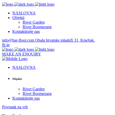
NASLOVNA
Objekti
River Garden
River Boomerang
Kontaktirajte nas
info@bar-floor.com
Obala hrvatske mladeži 31, Kiseljak.
fb
in
MAKE AN ENQUIRY
NASLOVNA
Objekti
River Garden
River Boomerang
Kontaktirajte nas
Povratak na vrh