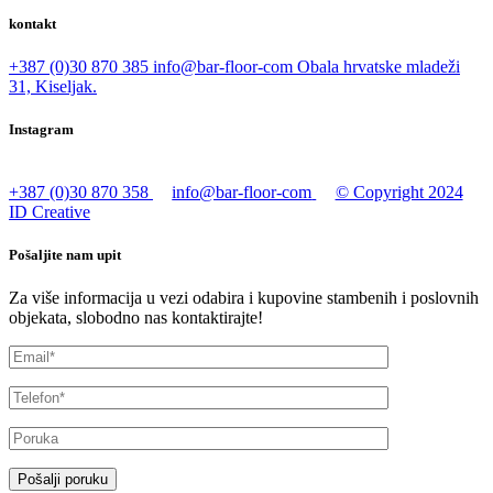
kontakt
+387 (0)30 870 385
info@bar-floor-com
Obala hrvatske mladeži
31, Kiseljak.
Instagram
+387 (0)30 870 358
info@bar-floor-com
© Copyright 2024
ID Creative
Pošaljite nam upit
Za više informacija u vezi odabira i kupovine stambenih i poslovnih
objekata, slobodno nas kontaktirajte!
Pošalji poruku