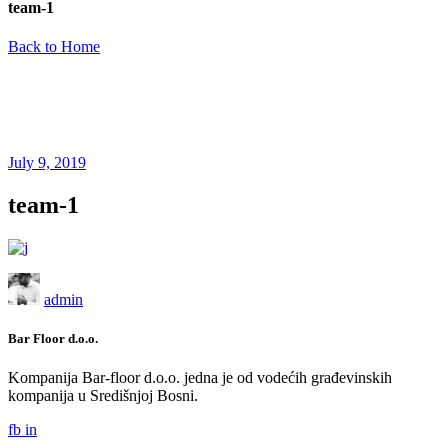
team-1
Back to Home
July 9, 2019
team-1
admin
Bar Floor d.o.o.
Kompanija Bar-floor d.o.o. jedna je od vodećih građevinskih
kompanija u Središnjoj Bosni.
fb
in