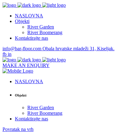
NASLOVNA
Objekti
River Garden
River Boomerang
Kontaktirajte nas
info@bar-floor.com
Obala hrvatske mladeži 31, Kiseljak.
fb
in
MAKE AN ENQUIRY
NASLOVNA
Objekti
River Garden
River Boomerang
Kontaktirajte nas
Povratak na vrh