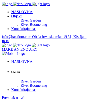
NASLOVNA
Objekti
River Garden
River Boomerang
Kontaktirajte nas
info@bar-floor.com
Obala hrvatske mladeži 31, Kiseljak.
fb
in
MAKE AN ENQUIRY
NASLOVNA
Objekti
River Garden
River Boomerang
Kontaktirajte nas
Povratak na vrh