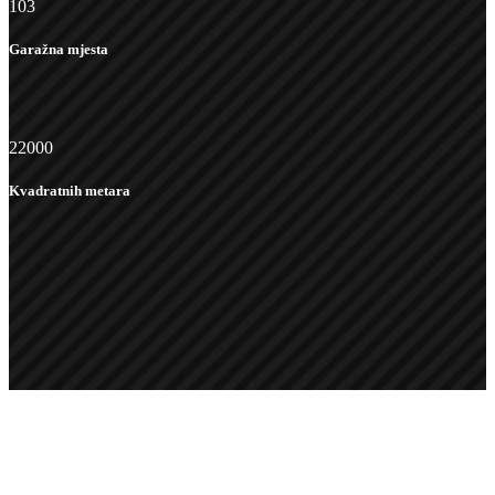
103
Garažna mjesta
22000
Kvadratnih metara