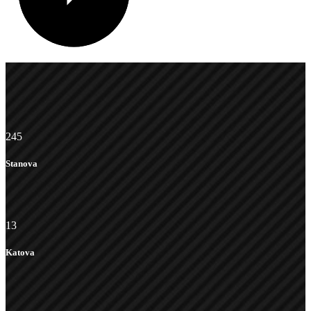
245
Stanova
13
Katova