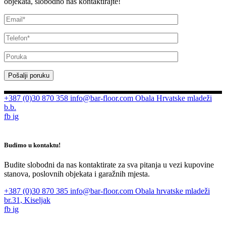
objekata, slobodno nas kontaktirajte!
Pošalji poruku
+387 (0)30 870 358
info@bar-floor.com
Obala Hrvatske mladeži
b.b.
fb
ig
Budimo u kontaktu!
Budite slobodni da nas kontaktirate za sva pitanja u vezi kupovine
stanova, poslovnih objekata i garažnih mjesta.
+387 (0)30 870 385
info@bar-floor.com
Obala hrvatske mladeži
br.31, Kiseljak
fb
ig